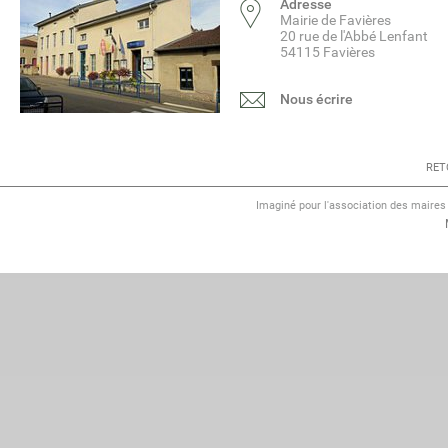
Adresse
Mairie de Favières
20 rue de l'Abbé Lenfant
54115 Favières
Nous écrire
RET
Imaginé pour l'association des maire