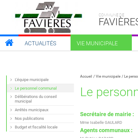
COMMUNE DE
FAVIÈRE
ACTUALITÉS
VIE MUNICIPALE
Partager sur Facebook
Partager sur Twitt
Partager s
Par
Accueil
Vie municipale
Le pers
L'équipe municipale
Le person
Le personnel communal
Délibérations du conseil
municipal
Arrêtés municipaux
Secrétaire de mairie :
Nos publications
Mme Isabelle GAULARD
Budget et fiscalité locale
Agents communaux :