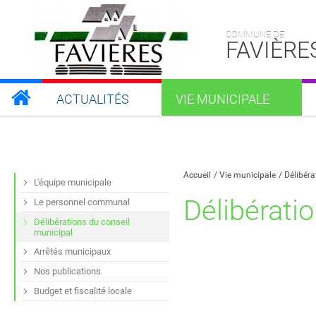
COMMUNE DE
FAVIÈRE
ACTUALITÉS
VIE MUNICIPALE
Partager sur Facebook
Partager sur Twitt
Partager s
Par
Accueil
Vie municipale
Délibéra
L'équipe municipale
Délibérati
Le personnel communal
Délibérations du conseil
municipal
Arrêtés municipaux
Nos publications
Budget et fiscalité locale