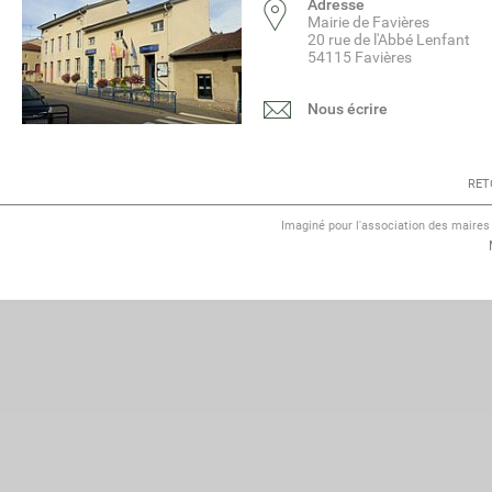
Adresse
Mairie de Favières
20 rue de l'Abbé Lenfant
54115 Favières
Nous écrire
RET
Imaginé pour l'association des maire