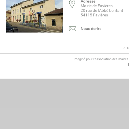
Adresse
Mairie de Favières
20 rue de l'Abbé Lenfant
54115 Favières
Nous écrire
RET
Imaginé pour l'association des maire