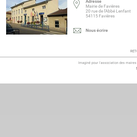
Adresse
Mairie de Favières
20 rue de l'Abbé Lenfant
54115 Favières
Nous écrire
RET
Imaginé pour l'association des maire