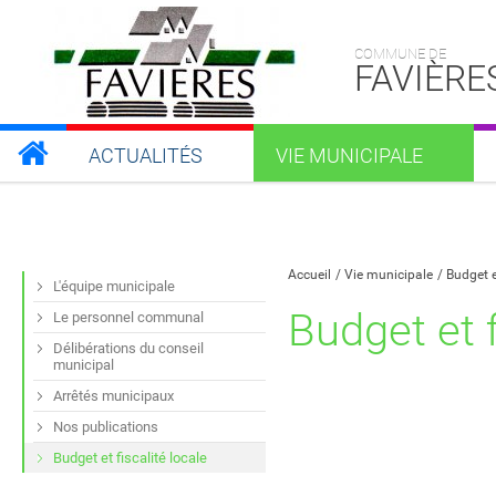
COMMUNE DE
FAVIÈRE
ACTUALITÉS
VIE MUNICIPALE
Partager sur Facebook
Partager sur Twitt
Partager s
Par
Accueil
Vie municipale
Budget e
L'équipe municipale
Budget et f
Le personnel communal
Délibérations du conseil
municipal
Arrêtés municipaux
Nos publications
Budget et fiscalité locale